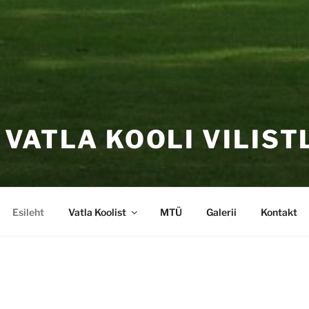
 VATLA KOOLI VILIST
Esileht
Vatla Koolist
MTÜ
Galerii
Kontakt
ooli Vilistlane ühendab endisi Vatla Kooli õpilasi Lään