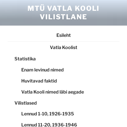
Skip
MTÜ VATLA KOOLI
to
VILISTLANE
content
Esileht
Vatla Koolist
Statistika
Enam levinud nimed
Huvitavad faktid
Vatla Kooli nimed läbi aegade
Vilistlased
Lennud 1-10, 1926-1935
Lennud 11-20, 1936-1946