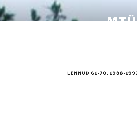
Skip
to
MTÜ
content
LENNUD 61-70, 1988-199