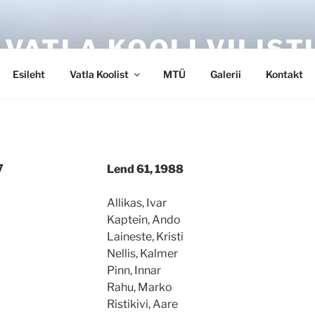
 VATLA KOOLI VILIST
Esileht
Vatla Koolist
MTÜ
Galerii
Kontakt
7
Lend 61, 1988
Allikas, Ivar
Kaptein, Ando
Laineste, Kristi
Nellis, Kalmer
Pinn, Innar
Rahu, Marko
Ristikivi, Aare