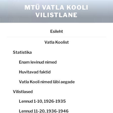
Skip
MTÜ VATLA KOOLI
to
VILISTLANE
content
Esileht
Vatla Koolist
Statistika
Enam levinud nimed
Huvitavad faktid
Vatla Kooli nimed läbi aegade
Vilistlased
Lennud 1-10, 1926-1935
Lennud 11-20, 1936-1946