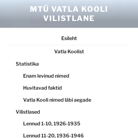
Skip
MTÜ VATLA KOOLI
to
VILISTLANE
content
Esileht
Vatla Koolist
Statistika
Enam levinud nimed
Huvitavad faktid
Vatla Kooli nimed läbi aegade
Vilistlased
Lennud 1-10, 1926-1935
Lennud 11-20, 1936-1946