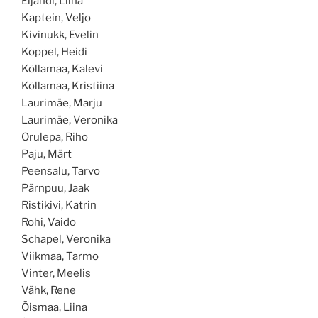
Eljandi, Liina
Kaptein, Veljo
Kivinukk, Evelin
Koppel, Heidi
Kõllamaa, Kalevi
Kõllamaa, Kristiina
Laurimäe, Marju
Laurimäe, Veronika
Orulepa, Riho
Paju, Märt
Peensalu, Tarvo
Pärnpuu, Jaak
Ristikivi, Katrin
Rohi, Vaido
Schapel, Veronika
Viikmaa, Tarmo
Vinter, Meelis
Vähk, Rene
Õismaa, Liina