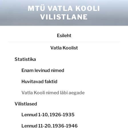
Skip
MTÜ VATLA KOOLI
to
VILISTLANE
content
Esileht
Vatla Koolist
Statistika
Enam levinud nimed
Huvitavad faktid
Vatla Kooli nimed läbi aegade
Vilistlased
Lennud 1-10, 1926-1935
Lennud 11-20, 1936-1946