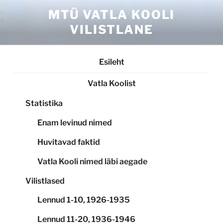
Skip
MTÜ VATLA KOOLI
to
VILISTLANE
content
Esileht
Vatla Koolist
Statistika
Enam levinud nimed
Huvitavad faktid
Vatla Kooli nimed läbi aegade
Vilistlased
Lennud 1-10, 1926-1935
Lennud 11-20, 1936-1946