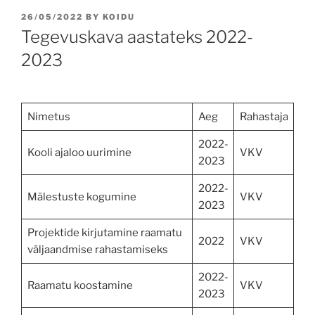
POSTED
26/05/2022
BY
KOIDU
ON
Tegevuskava aastateks 2022-
2023
Nimetus
Aeg
Rahastaja
2022-
Kooli ajaloo uurimine
VKV
2023
2022-
Mälestuste kogumine
VKV
2023
Projektide kirjutamine raamatu
2022
VKV
väljaandmise rahastamiseks
2022-
Raamatu koostamine
VKV
2023