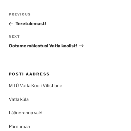
Navigeerimine
Previous
PREVIOUS
Post
Teretulemast!
Next
NEXT
Post
Ootame mälestusi Vatla koolist!
POSTI AADRESS
MTÜ Vatla Kooli Vilistlane
Vatla küla
Lääneranna vald
Pärnumaa