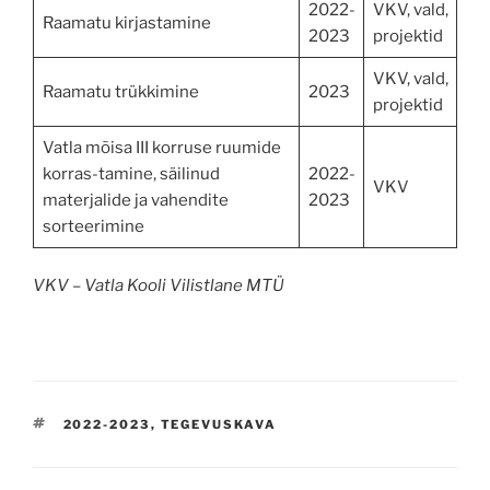
2022-
VKV, vald,
Raamatu kirjastamine
2023
projektid
VKV, vald,
Raamatu trükkimine
2023
projektid
Vatla mõisa III korruse ruumide
korras-tamine, säilinud
2022-
VKV
materjalide ja vahendite
2023
sorteerimine
VKV – Vatla Kooli Vilistlane MTÜ
TAGS
2022-2023
,
TEGEVUSKAVA