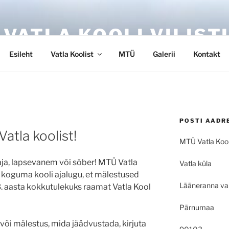
 VATLA KOOLI VILIST
Esileht
Vatla Koolist
MTÜ
Galerii
Kontakt
POSTI AADR
atla koolist!
MTÜ Vatla Kooli
taja, lapsevanem või sõber! MTÜ Vatla
Vatla küla
s koguma kooli ajalugu, et mälestused
Lääneranna va
. aasta kokkutulekuks raamat Vatla Kool
Pärnumaa
k või mälestus, mida jäädvustada, kirjuta