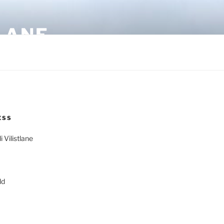
LANE
ESS
 Vilistlane
ld