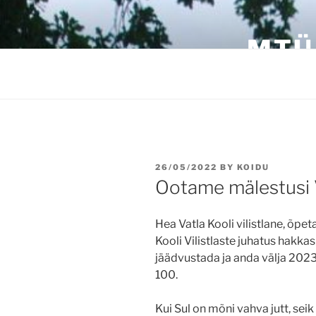
Skip
to
MTÜ
content
POSTED
26/05/2022
BY
KOIDU
ON
Ootame mälestusi V
Hea Vatla Kooli vilistlane, õpe
Kooli Vilistlaste juhatus hakka
jäädvustada ja anda välja 2023
100.
Kui Sul on mõni vahva jutt, sei