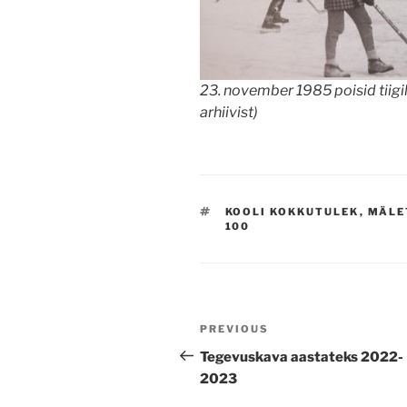
23. november 1985 poisid tiigil
arhiivist)
TAGS
KOOLI KOKKUTULEK
,
MÄLE
100
Navigeerimine
Previous
PREVIOUS
Post
Tegevuskava aastateks 2022-
2023