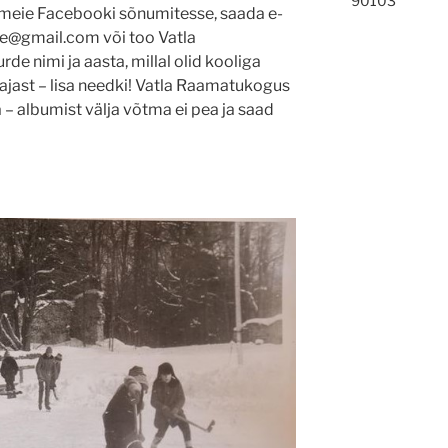
90103
t meie Facebooki sõnumitesse, saada e-
lane@gmail.com või too Vatla
rde nimi ja aasta, millal olid kooliga
iajast – lisa needki! Vatla Raamatukogus
a – albumist välja võtma ei pea ja saad