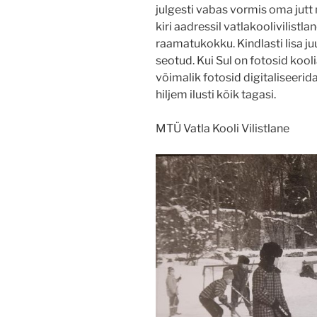
julgesti vabas vormis oma jut
kiri aadressil vatlakoolivilist
raamatukokku. Kindlasti lisa juu
seotud. Kui Sul on fotosid kool
võimalik fotosid digitaliseerid
hiljem ilusti kõik tagasi.
MTÜ Vatla Kooli Vilistlane