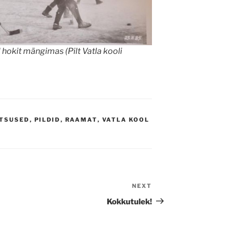
 hokit mängimas (Pilt Vatla kooli
TSUSED
,
PILDID
,
RAAMAT
,
VATLA KOOL
NEXT
Next
Post
Kokkutulek!