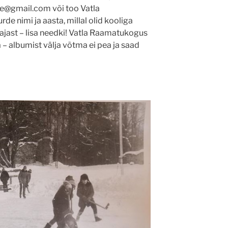
lane@gmail.com või too Vatla
rde nimi ja aasta, millal olid kooliga
iajast – lisa needki! Vatla Raamatukogus
a – albumist välja võtma ei pea ja saad