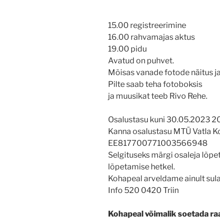
15.00 registreerimine
16.00 rahvamajas aktus
19.00 pidu
Avatud on puhvet.
Mõisas vanade fotode näitus j
Pilte saab teha fotoboksis
ja muusikat teeb Rivo Rehe.
Osalustasu kuni 30.05.2023 20
Kanna osalustasu MTÜ Vatla Koo
EE817700771003566948
Selgituseks märgi osaleja lõpe
lõpetamise hetkel.
Kohapeal arveldame ainult sul
Info 520 0420 Triin
Kohapeal võimalik soetada ra