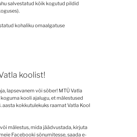
kuhu salvestatud kõik kogutud pildid
koguses).
statud kohaliku omaalgatuse
atla koolist!
taja, lapsevanem või sõber! MTÜ Vatla
s koguma kooli ajalugu, et mälestused
. aasta kokkutulekuks raamat Vatla Kool
k või mälestus, mida jäädvustada, kirjuta
t meie Facebooki sõnumitesse, saada e-