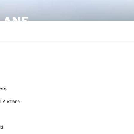
LANE
ESS
 Vilistlane
ld