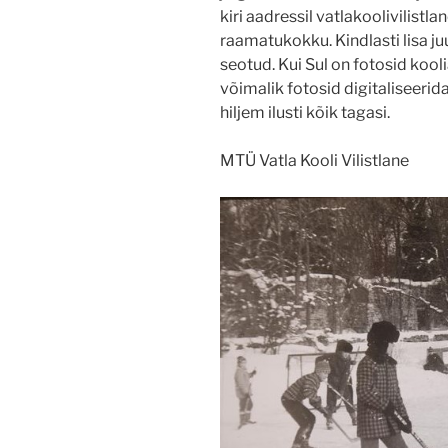
kiri aadressil vatlakoolivilist
raamatukokku. Kindlasti lisa juu
seotud. Kui Sul on fotosid kool
võimalik fotosid digitaliseerid
hiljem ilusti kõik tagasi.
MTÜ Vatla Kooli Vilistlane