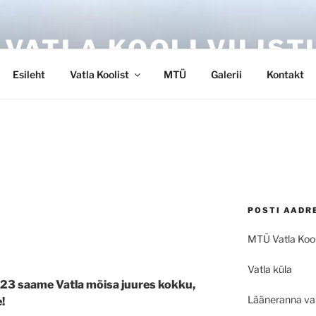
 VATLA KOOLI VILIST
Esileht
Vatla Koolist
MTÜ
Galerii
Kontakt
POSTI AADR
MTÜ Vatla Kooli
Vatla küla
 2023 saame Vatla mõisa juures kokku,
Lääneranna va
!