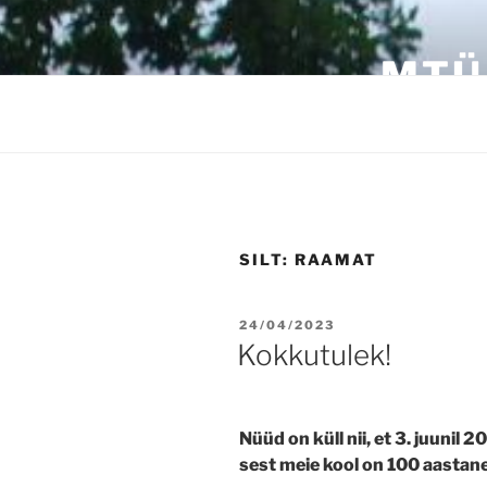
Skip
to
MTÜ
content
SILT:
RAAMAT
POSTED
24/04/2023
ON
Kokkutulek!
Nüüd on küll nii, et 3. juunil
sest meie kool on 100 aastane