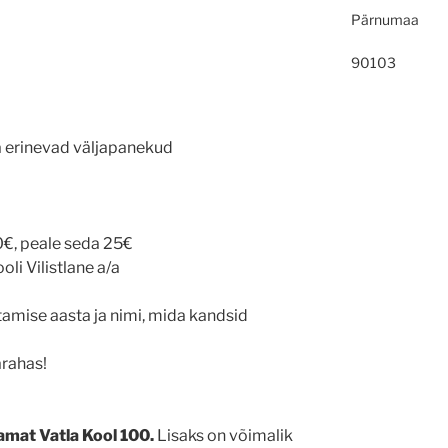
Pärnumaa
90103
a erinevad väljapanekud
€, peale seda 25€
li Vilistlane a/a
tamise aasta ja nimi, mida kandsid
arahas!
amat Vatla Kool 100.
Lisaks on võimalik