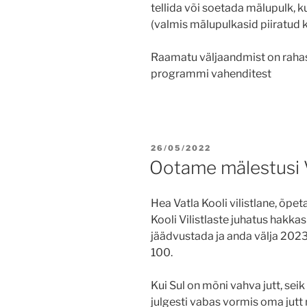
tellida või soetada mälupulk, 
(valmis mälupulkasid piiratud 
Raamatu väljaandmist on raha
programmi vahenditest
POSTED
26/05/2022
ON
Ootame mälestusi V
Hea Vatla Kooli vilistlane, õpe
Kooli Vilistlaste juhatus hakka
jäädvustada ja anda välja 2023
100.
Kui Sul on mõni vahva jutt, sei
julgesti vabas vormis oma jut