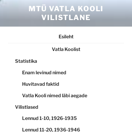
Skip
MTÜ VATLA KOOLI
to
VILISTLANE
content
Esileht
Vatla Koolist
Statistika
Enam levinud nimed
Huvitavad faktid
Vatla Kooli nimed läbi aegade
Vilistlased
Lennud 1-10, 1926-1935
Lennud 11-20, 1936-1946