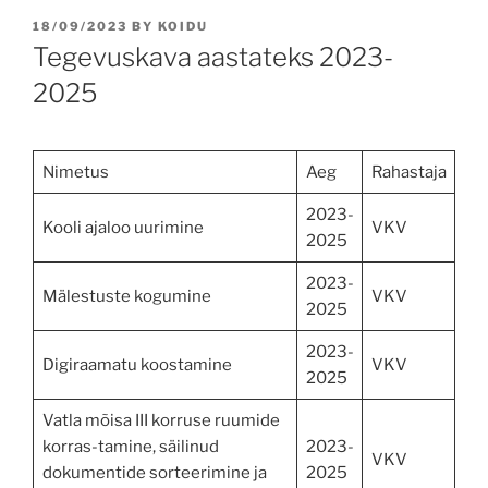
POSTED
18/09/2023
BY
KOIDU
ON
Tegevuskava aastateks 2023-
2025
Nimetus
Aeg
Rahastaja
2023-
Kooli ajaloo uurimine
VKV
2025
2023-
Mälestuste kogumine
VKV
2025
2023-
Digiraamatu koostamine
VKV
2025
Vatla mõisa III korruse ruumide
korras-tamine, säilinud
2023-
VKV
dokumentide sorteerimine ja
2025