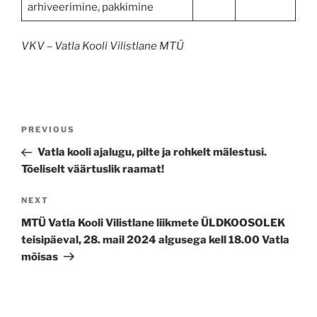
arhiveerimine, pakkimine
VKV – Vatla Kooli Vilistlane MTÜ
Navigeerimine
Previous
PREVIOUS
Post
Vatla kooli ajalugu, pilte ja rohkelt mälestusi.
Tõeliselt väärtuslik raamat!
Next
NEXT
Post
MTÜ Vatla Kooli Vilistlane liikmete ÜLDKOOSOLEK
teisipäeval, 28. mail 2024 algusega kell 18.00 Vatla
mõisas