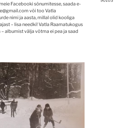
90103
t meie Facebooki sõnumitesse, saada e-
lane@gmail.com või too Vatla
rde nimi ja aasta, millal olid kooliga
iajast – lisa needki! Vatla Raamatukogus
a – albumist välja võtma ei pea ja saad