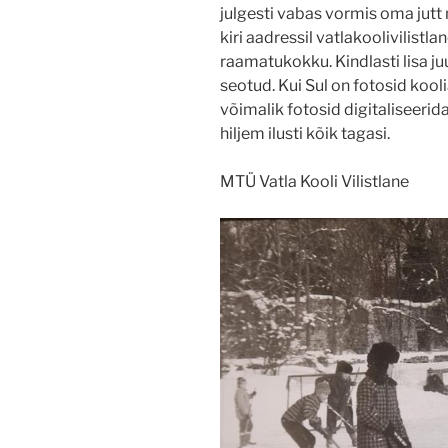
julgesti vabas vormis oma jut
kiri aadressil vatlakoolivilist
raamatukokku. Kindlasti lisa juu
seotud. Kui Sul on fotosid kool
võimalik fotosid digitaliseerid
hiljem ilusti kõik tagasi.
MTÜ Vatla Kooli Vilistlane