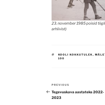
23. november 1985 poisid tiigil
arhiivist)
TAGS
KOOLI KOKKUTULEK
,
MÄLE
100
Navigeerimine
Previous
PREVIOUS
Post
Tegevuskava aastateks 2022-
2023