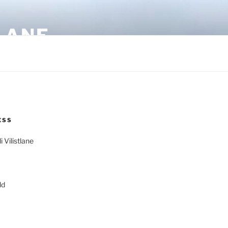
LANE
ESS
 Vilistlane
ld