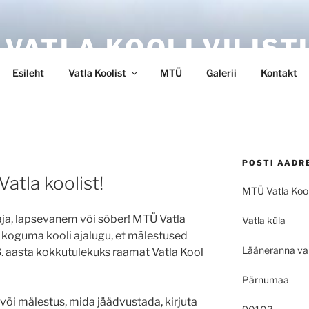
 VATLA KOOLI VILIST
Esileht
Vatla Koolist
MTÜ
Galerii
Kontakt
POSTI AADR
atla koolist!
MTÜ Vatla Kooli
taja, lapsevanem või sõber! MTÜ Vatla
Vatla küla
s koguma kooli ajalugu, et mälestused
Lääneranna va
. aasta kokkutulekuks raamat Vatla Kool
Pärnumaa
k või mälestus, mida jäädvustada, kirjuta