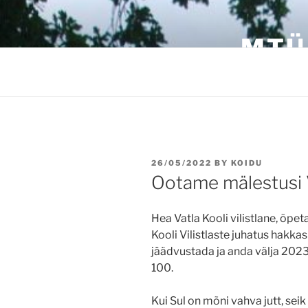
Skip
to
MTÜ
content
POSTED
26/05/2022
BY
KOIDU
ON
Ootame mälestusi V
Hea Vatla Kooli vilistlane, õpe
Kooli Vilistlaste juhatus hakka
jäädvustada ja anda välja 2023
100.
Kui Sul on mõni vahva jutt, sei