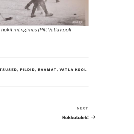
 hokit mängimas (Pilt Vatla kooli
TSUSED
,
PILDID
,
RAAMAT
,
VATLA KOOL
NEXT
Next
Post
Kokkutulek!